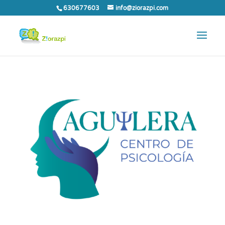
630677603
info@ziorazpi.com