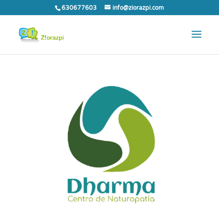
630677603
info@ziorazpi.com